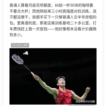
普通人算着月底花呗额度，纠结一杯30块的咖啡要
不要点大杯；而他刚结束三小时高强度对抗训练，连
汗都没擦干，就顺手买下一只够普通人交半年房租的
包。更离谱的是，那家店离训练基地二十多公里，打
车费快赶上我一天饭钱——他好像根本没看计价器跳
到多少。