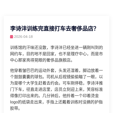
李诗沣训练完直接打车去奢侈品店？
2026-04-18
训练馆的汗味还没散，李诗沣已经坐进一辆刚叫到的
网约车，目的地不是回家，也不是理疗中心，而是市
中心那家亮得晃眼的奢侈品旗舰店。
他穿着皱巴巴的运动外套，头发还湿着，脚边放着一
个鼓鼓囊囊的球包。司机从后视镜偷偷瞄了一眼，以
为是哪个大学生赶着去约会。可车刚停稳，李诗沣推
门下车，径直走进店里，店员立刻迎上来，笑容标准
得像打印出来的。几分钟后，他拎着一个印着烫金
logo的纸袋走出来，手指上还戴着训练时没摘的护指
胶带。