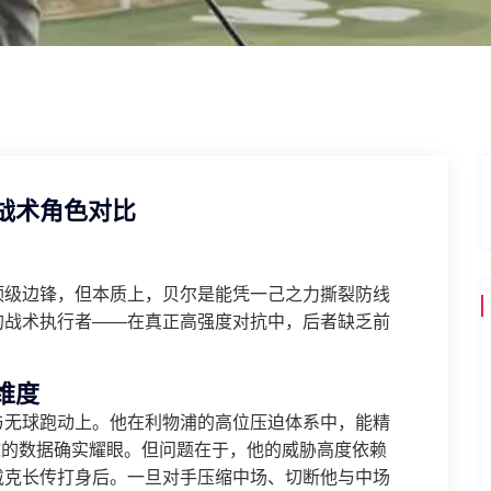
战术角色对比
顶级边锋，但本质上，贝尔是能凭一己之力撕裂防线
的战术执行者——在真正高强度对抗中，后者缺乏前
维度
与无球跑动上。他在利物浦的高位压迫体系中，能精
32球的数据确实耀眼。但问题在于，他的威胁高度依赖
戴克长传打身后。一旦对手压缩中场、切断他与中场