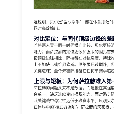
这说明：贝尔是“强队杀手”，能在体系崩溃时
畅时高效输出。
对比定位：与同代顶级边锋的差
若将两人置于同一时代横向比较，贝尔更接
能力；而萨拉赫的定位更像加强版的因扎吉
役顶级边锋相比，萨拉赫在对抗强度、持球
上不如萨卡或维尼修斯。贝尔虽已过巅峰，但其2
关键进球）至今未被萨拉赫在任何单赛季超
上限与短板：为何萨拉赫难入第
萨拉赫的问题从来不是数据，而是他在高强
合单一，缺乏连续变向摆脱能力，面对贴身
队关键战中稳定性远低于联赛水平。反观贝
在僵局中的“核武器选项”。萨拉赫的天花板，