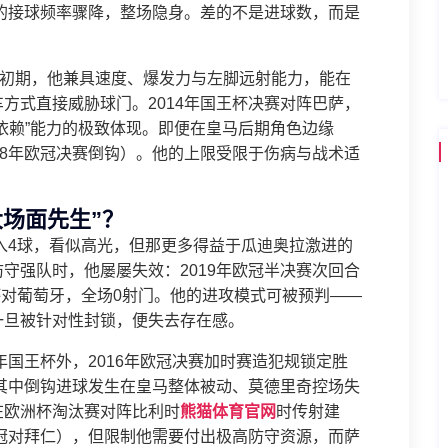
他的接球频率骤降，整场隐身。差的不是进球数，而是
皇马初期，他兼具速度、爆发力与左脚远射能力，能在
方式直接威胁球门。2014年国王杯决赛对阵巴萨，
依赖”能力的极致体现。即便在皇马后期角色边缘
18年欧冠决赛倒钩）。他的上限受限于伤病与战术适
场面先生”？
打入4球，看似高光，但那更多得益于瓜迪奥拉激进的
守强队时，他屡屡失效：2019年欧冠半决赛次回合
界杯对葡萄牙，全场0射门。他的进攻模式可被预判——
一旦被针对性封锁，便失去存在感。
年国王杯外，2016年欧冠决赛加时赛造犯规锁定胜
—其中倒钩进球发生在皇马整体被动、莫德里奇控场失
在欧洲杯淘汰赛对阵比利时
熊猫体育官网
时传射建
欧冠对拜仁），但限制他需要付出极高防守资源，而萨