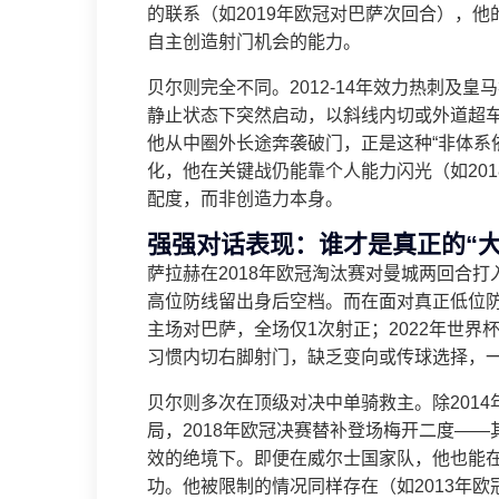
的联系（如2019年欧冠对巴萨次回合），
自主创造射门机会的能力。
贝尔则完全不同。2012-14年效力热刺及
静止状态下突然启动，以斜线内切或外道超车
他从中圈外长途奔袭破门，正是这种“非体系
化，他在关键战仍能靠个人能力闪光（如20
配度，而非创造力本身。
强强对话表现：谁才是真正的“大
萨拉赫在2018年欧冠淘汰赛对曼城两回合
高位防线留出身后空档。而在面对真正低位防
主场对巴萨，全场仅1次射正；2022年世
习惯内切右脚射门，缺乏变向或传球选择，
贝尔则多次在顶级对决中单骑救主。除2014
局，2018年欧冠决赛替补登场梅开二度—
效的绝境下。即便在威尔士国家队，他也能
功。他被限制的情况同样存在（如2013年