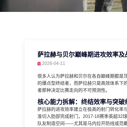
萨拉赫与贝尔巅峰期进攻效率及
2026-04-11
很多人认为萨拉赫和贝尔在各自巅峰期都是
的爆点型终结者，而萨拉赫只是高效体系下
者那种决定比赛走向的不可预测性。
核心能力拆解：终结效率与突破
萨拉赫的进攻效率建立在极高的射门转化率
准切入肋部完成射门，2017-18赛季英超
队友制造空间——尤其是马内拉开防线或范