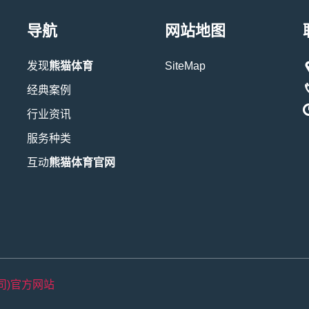
导航
网站地图
发现
熊猫体育
SiteMap
经典案例
行业资讯
服务种类
互动
熊猫体育官网
司)官方网站