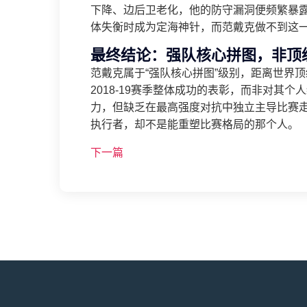
下降、边后卫老化，他的防守漏洞便频繁暴
体失衡时成为定海神针，而范戴克做不到这
最终结论：强队核心拼图，非顶
范戴克属于“强队核心拼图”级别，距离世界
2018-19赛季整体成功的表彰，而非对其
力，但缺乏在最高强度对抗中独立主导比赛
执行者，却不是能重塑比赛格局的那个人。
下一篇