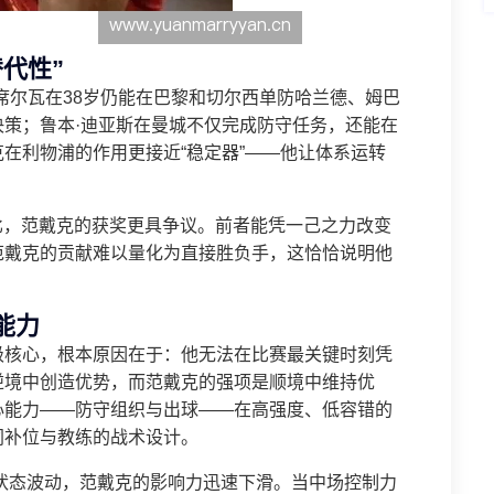
代性”
席尔瓦在38岁仍能在巴黎和切尔西单防哈兰德、姆巴
策；鲁本·迪亚斯在曼城不仅完成防守任务，还能在
在利物浦的作用更接近“稳定器”——他让体系运转
比，范戴克的获奖更具争议。前者能凭一己之力改变
范戴克的贡献难以量化为直接胜负手，这恰恰说明他
能力
级核心，根本原因在于：他无法在比赛最关键时刻凭
逆境中创造优势，而范戴克的强项是顺境中维持优
心能力——防守组织与出球——在高强度、低容错的
同补位与教练的战术设计。
体状态波动，范戴克的影响力迅速下滑。当中场控制力