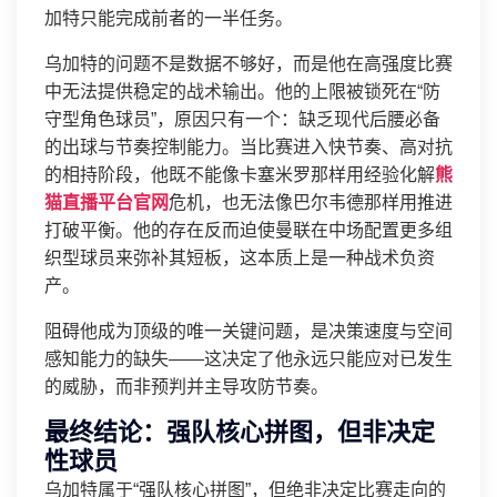
加特只能完成前者的一半任务。
乌加特的问题不是数据不够好，而是他在高强度比赛
中无法提供稳定的战术输出。他的上限被锁死在“防
守型角色球员”，原因只有一个：缺乏现代后腰必备
的出球与节奏控制能力。当比赛进入快节奏、高对抗
的相持阶段，他既不能像卡塞米罗那样用经验化解
熊
猫直播平台官网
危机，也无法像巴尔韦德那样用推进
打破平衡。他的存在反而迫使曼联在中场配置更多组
织型球员来弥补其短板，这本质上是一种战术负资
产。
阻碍他成为顶级的唯一关键问题，是决策速度与空间
感知能力的缺失——这决定了他永远只能应对已发生
的威胁，而非预判并主导攻防节奏。
最终结论：强队核心拼图，但非决定
性球员
乌加特属于“强队核心拼图”，但绝非决定比赛走向的