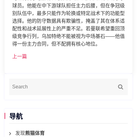
球员。他能在中下游球队担任主力后腰，但在争冠级
别队伍中，最多只能作为轮换或特定战术下的功能型
选择。他的防守数据具有欺骗性，掩盖了其在体系适
配性和战术延展性上的严重不足。若曼联希望重回顶
级竞争行列，乌加特绝不能被视为中场基石——他值
得一份主力合同，但不配拥有核心地位。
上一篇
导航
发现
熊猫体育