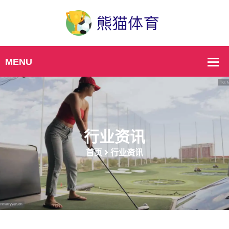
行业资讯
首页
行业资讯