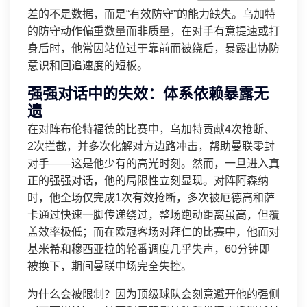
差的不是数据，而是“有效防守”的能力缺失。乌加特
的防守动作偏重数量而非质量，在对手有意提速或打
身后时，他常因站位过于靠前而被绕后，暴露出协防
意识和回追速度的短板。
强强对话中的失效：体系依赖暴露无
遗
在对阵布伦特福德的比赛中，乌加特贡献4次抢断、
2次拦截，并多次化解对方边路冲击，帮助曼联零封
对手——这是他少有的高光时刻。然而，一旦进入真
正的强强对话，他的局限性立刻显现。对阵阿森纳
时，他全场仅完成1次有效抢断，多次被厄德高和萨
卡通过快速一脚传递绕过，整场跑动距离虽高，但覆
盖效率极低；而在欧冠客场对拜仁的比赛中，他面对
基米希和穆西亚拉的轮番调度几乎失声，60分钟即
被换下，期间曼联中场完全失控。
为什么会被限制？因为顶级球队会刻意避开他的强侧