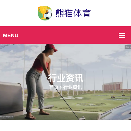
行业资讯
首页
行业资讯