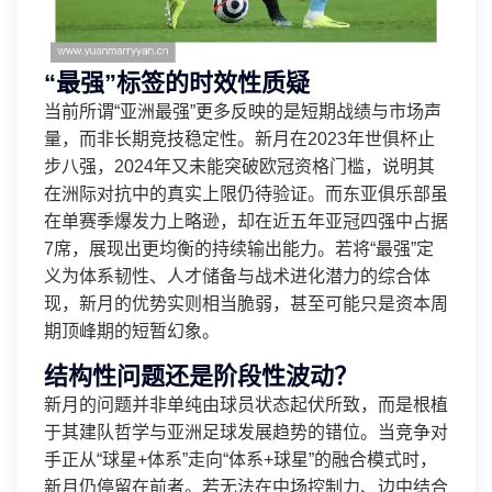
“最强”标签的时效性质疑
当前所谓“亚洲最强”更多反映的是短期战绩与市场声
量，而非长期竞技稳定性。新月在2023年世俱杯止
步八强，2024年又未能突破欧冠资格门槛，说明其
在洲际对抗中的真实上限仍待验证。而东亚俱乐部虽
在单赛季爆发力上略逊，却在近五年亚冠四强中占据
7席，展现出更均衡的持续输出能力。若将“最强”定
义为体系韧性、人才储备与战术进化潜力的综合体
现，新月的优势实则相当脆弱，甚至可能只是资本周
期顶峰期的短暂幻象。
结构性问题还是阶段性波动？
新月的问题并非单纯由球员状态起伏所致，而是根植
于其建队哲学与亚洲足球发展趋势的错位。当竞争对
手正从“球星+体系”走向“体系+球星”的融合模式时，
新月仍停留在前者。若无法在中场控制力、边中结合