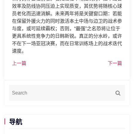
效率及防线协同压迫上实现质变，其优势将随核心球
员老化而迅速消解。未来两年将是关键窗口期：若能
在保留外援火力的同时激活本土中场与边卫的战术参
与度，或可延续霸权；否则，“最强”之名恐将让位于
更具系统性竞争力的日韩新锐。真正的分水岭，或许
不在下一场亚冠决赛，而在日常训练场上的战术迭代
速度。
上一篇
下一篇
导航