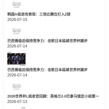
韩国A组进攻表现：三场比赛仅打入2球
2026-07-15
巴西晋级后保持竞争力：击败日本延续世界杯脚步
2026-07-14
巴西晋级后保持竞争力：击败日本延续世界杯脚步
2026-07-14
2026世界杯L组收官回顾：英格兰2-0巴拿马锁定小组第一
2026-07-13