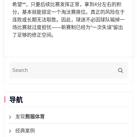
希望**，只要后续比赛发挥正常，拿到4分左右的积
分，基本就能锁定一个淘汰赛席位。真正的风险在于
连败或长期无法取胜。因此，球迷不必因球队输掉一
场比赛就过度担忧——新赛制已经为“一次失误”留出
了足够的修正空间。
导航
发现
熊猫体育
经典案例