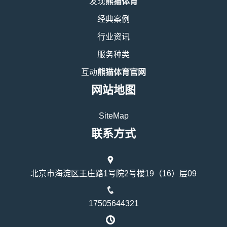
发现
熊猫体育
经典案例
行业资讯
服务种类
互动
熊猫体育官网
网站地图
SiteMap
联系方式
北京市海淀区王庄路1号院2号楼19（16）层09
17505644321