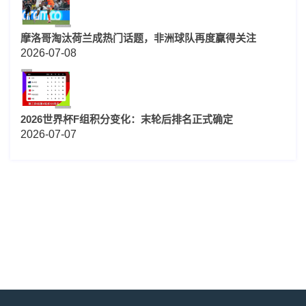
摩洛哥淘汰荷兰成热门话题，非洲球队再度赢得关注
2026-07-08
2026世界杯F组积分变化：末轮后排名正式确定
2026-07-07