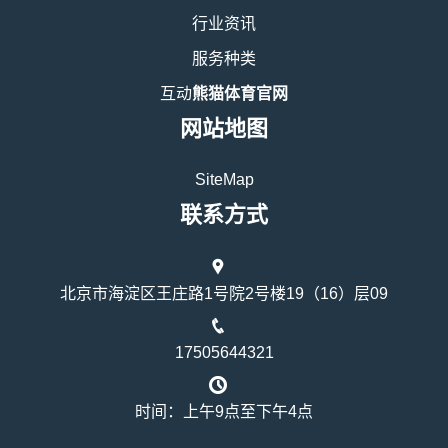
行业资讯
服务种类
互动
熊猫体育官网
网站地图
SiteMap
联系方式
北京市海淀区王庄路1号院2号楼19（16）层09
17505644321
时间：上午9点至下午4点