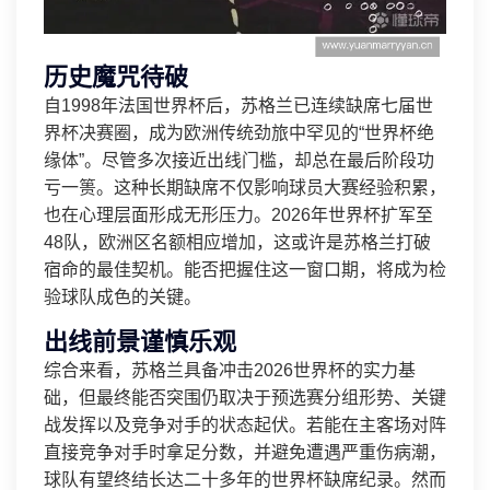
历史魔咒待破
自1998年法国世界杯后，苏格兰已连续缺席七届世
界杯决赛圈，成为欧洲传统劲旅中罕见的“世界杯绝
缘体”。尽管多次接近出线门槛，却总在最后阶段功
亏一篑。这种长期缺席不仅影响球员大赛经验积累，
也在心理层面形成无形压力。2026年世界杯扩军至
48队，欧洲区名额相应增加，这或许是苏格兰打破
宿命的最佳契机。能否把握住这一窗口期，将成为检
验球队成色的关键。
出线前景谨慎乐观
综合来看，苏格兰具备冲击2026世界杯的实力基
础，但最终能否突围仍取决于预选赛分组形势、关键
战发挥以及竞争对手的状态起伏。若能在主客场对阵
直接竞争对手时拿足分数，并避免遭遇严重伤病潮，
球队有望终结长达二十多年的世界杯缺席纪录。然而