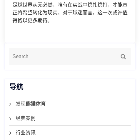
足球世界从无必然，唯有在实战中稳扎稳打，才能真
正将希望转化为现实。对于球迷而言，这一次或许值
得抱以更多期待。
导航
发现
熊猫体育
经典案例
行业资讯