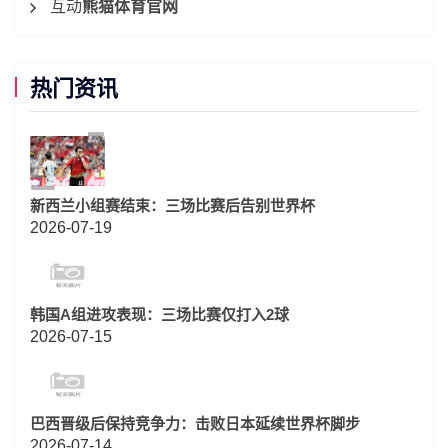
互动
熊猫体育官网
热门资讯
新西兰小组赛结束：三场比赛后告别世界杯
2026-07-19
韩国A组进攻表现：三场比赛仅打入2球
2026-07-15
巴西晋级后保持竞争力：击败日本延续世界杯脚步
2026-07-14