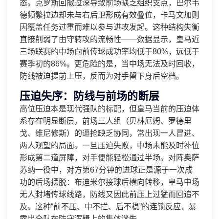
态。克罗斯回撤过深导致前场缺乏组织支点，巴尔韦
德频繁拉边却未与右后卫形成有效叠位，卡马文加则
因覆盖任务过重而难以参与进攻发起。这种结构失衡
直接削弱了由守转攻的流畅性——数据显示，皇马近
三场联赛的中场向前传球成功率均低于80%，远低于
赛季初的86%。更危险的是，当中场无法及时回收，
防线被迫提前上压，反而为对手留下身后空档。
压迫失序：防线与前场的断层
高位压迫本是现代强队的标配，但皇马当前的压迫体
系存在明显断层。前场三人组（贝林厄姆、罗德里
戈、维尼修斯）的逼抢缺乏协同，常出现一人冒进、
两人观望的局面。一旦压迫失败，中场未能及时补位
形成第二道屏障，对手便能轻松通过半场。对阵奥萨
苏纳一役中，对方第67分钟的进球正是源于一次成
功的后场摆脱：布迪米尔接球后横向转移，皇马中场
无人封堵传球线路，防线又因此前压上过猛而回追不
及。这种“前不压、中不拦、后不稳”的连锁反应，暴
露出全队在防守逻辑上的集体迷失。