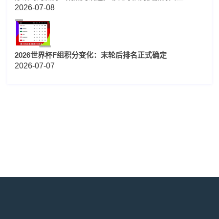
2026-07-08
2026世界杯F组积分变化：末轮后排名正式确定
2026-07-07