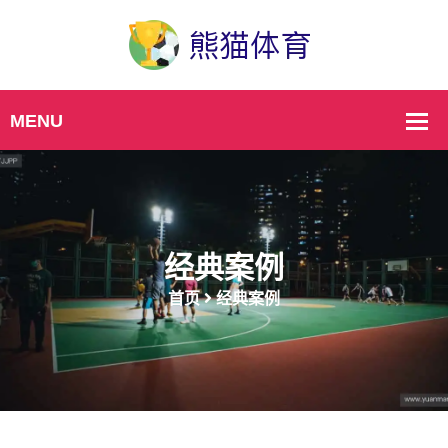
经典案例
首页
经典案例