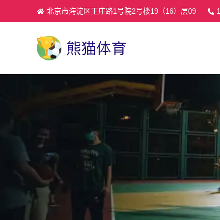
北京市海淀区王庄路1号院2号楼19（16）层09