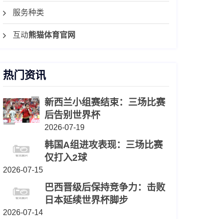
服务种类
互动
熊猫体育官网
热门资讯
新西兰小组赛结束：三场比赛
后告别世界杯
2026-07-19
韩国A组进攻表现：三场比赛
仅打入2球
2026-07-15
巴西晋级后保持竞争力：击败
日本延续世界杯脚步
2026-07-14