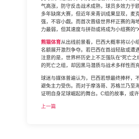
气高涨，防守反击战术成熟，球员多效力于
多年缺席大赛，但近年来青训成果显现，麦
强，不容小觑。而首次晋级世界杯正赛的海
力最弱，但其速度与拼劲或将成为小组赛的“X
熊猫体育
从出线前景看，巴西大概率将以小
名额展开激烈争夺。若巴西在首战轻敌或遭
注意的是，世界杯历史上不乏强队在“死亡之
的死亡之组，却因黑马潜质与战术多样性而
球迷与媒体普遍认为，巴西若想最终捧杯，
避免主力受伤。而对于摩洛哥、苏格兰乃至
证明自身足球崛起的舞台。C组的故事，或
上一篇