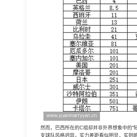
然而，巴西所在的C组却并非外界想象中的“
支球队风格迥异，实力差距看似明显，实则