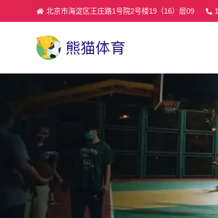
北京市海淀区王庄路1号院2号楼19（16）层09