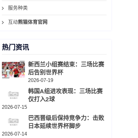
服务种类
互动
熊猫体育官网
热门资讯
新西兰小组赛结束：三场比赛
后告别世界杯
2026-07-19
韩国A组进攻表现：三场比赛
仅打入2球
2026-07-15
巴西晋级后保持竞争力：击败
日本延续世界杯脚步
2026-07-14