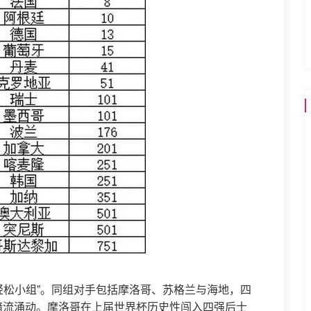
轻松小组”。同组对手包括摩洛哥、苏格兰与海地，四
暗流涌动。摩洛哥在上届世界杯历史性闯入四强后士