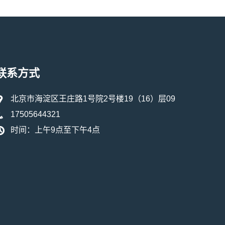
联系方式
北京市海淀区王庄路1号院2号楼19（16）层09
17505644321
时间：上午9点至下午4点