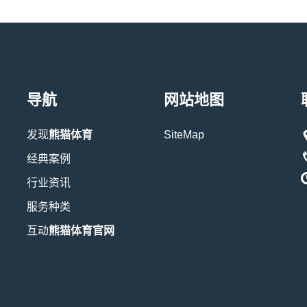
导航
网站地图
发现
熊猫体育
SiteMap
经典案例
行业资讯
服务种类
互动
熊猫体育官网