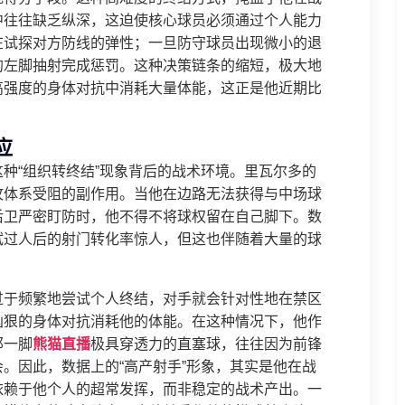
中往往缺乏纵深，这迫使核心球员必须通过个人能力
在试探对方防线的弹性；一旦防守球员出现微小的退
的左脚抽射完成惩罚。这种决策链条的缩短，极大地
高强度的身体对抗中消耗大量体能，这正是他近期比
应
种“组织转终结”现象背后的战术环境。里瓦尔多的
攻体系受阻的副作用。当他在边路无法获得与中场球
后卫严密盯防时，他不得不将球权留在自己脚下。数
试过人后的射门转化率惊人，但这也伴随着大量的球
过于频繁地尝试个人终结，对手就会针对性地在禁区
凶狠的身体对抗消耗他的体能。在这种情况下，他作
那一脚
熊猫直播
极具穿透力的直塞球，往往因为前锋
。因此，数据上的“高产射手”形象，其实是他在战
依赖于他个人的超常发挥，而非稳定的战术产出。一