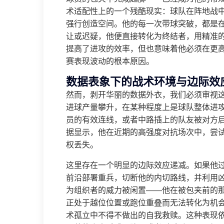
术适配性上的一个残酷现实：球队在阵地战
强行创造空间。他的每一次带球突破，都是
让或迟疑，他便直接转化为终结者，用精准
提高了进攻的效率，但也意味着他必须在更
赛表现波动的根本原因。
数据表象下的战术环境与边际效
然而，剥开华丽的数据外衣，我们必须审视这
进球产量攀升，在某种程度上是球队整体进
员的有效连线，或者中路插上的队友被对方
据显示，他在近期的高强度对抗场次中，尝
权丢失。
这里存在一个明显的边际效应递减。如果他
前沿部署重兵，切断他的内切路线，并利用
为组织者的威力被闲置——他在被包夹前的
正处于越位位置或跑位重叠而无法转化为机会
术孤立中不得不做出的自我救赎。这种表现