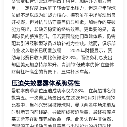
尽管曼联青训营近年输出了梅努、加纳乔等潜力新
星，一定程度上缓解了转会支出压力，但这些年轻球
员尚不足以成为即战力核心。梅努虽在中场展现出良
好视野，但对抗与防守覆盖仍显稚嫩；加纳乔的突破
能力突出，却缺乏稳定的终结效率。更重要的是，青
训球员的薪资虽低，但若要围绕他们重建体系，仍需
配套引进经验型球员以填补战力空缺。然而，俱乐部
商业收入增长已明显放缓——2025年财报显示，赞
助与比赛日收入同比仅微增2.3%，而债务利息支出
却因美元加息持续攀升。青训的“低成本优势”在整体
财务杠杆高企的背景下，显得杯水车薪。
压迫失效暴露体系脆弱性
曼联本赛季高位压迫成功率仅为28%，在英超排名倒
数第五。一次典型场景出现在2026年2月对阵热刺的
比赛中：当孙兴慜回撤接球时，曼联两名中场未能及
时封堵其向前线路，导致防线被迫后撤，最终被库卢
塞夫斯基在肋部完成致命一传。此类失误并非偶然，
而是源于中场缺乏兼具覆盖与出球能力的枢纽型球