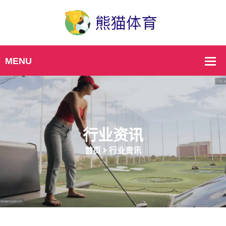
行业资讯
首页
行业资讯