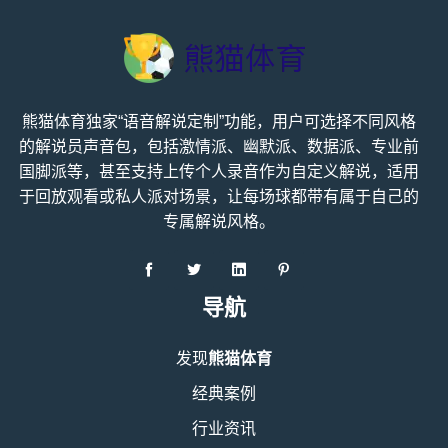
熊猫体育独家“语音解说定制”功能，用户可选择不同风格
的解说员声音包，包括激情派、幽默派、数据派、专业前
国脚派等，甚至支持上传个人录音作为自定义解说，适用
于回放观看或私人派对场景，让每场球都带有属于自己的
专属解说风格。
导航
发现
熊猫体育
经典案例
行业资讯