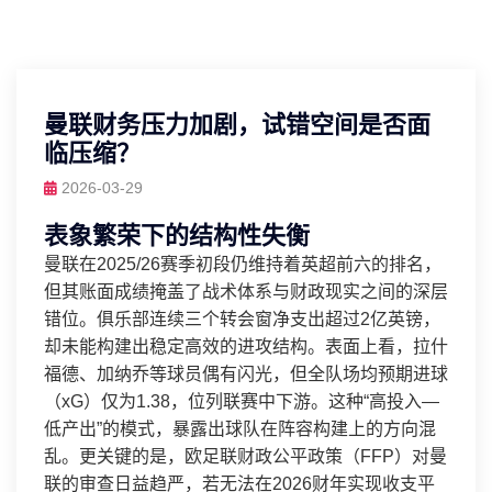
曼联财务压力加剧，试错空间是否面
临压缩？
2026-03-29
表象繁荣下的结构性失衡
曼联在2025/26赛季初段仍维持着英超前六的排名，
但其账面成绩掩盖了战术体系与财政现实之间的深层
错位。俱乐部连续三个转会窗净支出超过2亿英镑，
却未能构建出稳定高效的进攻结构。表面上看，拉什
福德、加纳乔等球员偶有闪光，但全队场均预期进球
（xG）仅为1.38，位列联赛中下游。这种“高投入—
低产出”的模式，暴露出球队在阵容构建上的方向混
乱。更关键的是，欧足联财政公平政策（FFP）对曼
联的审查日益趋严，若无法在2026财年实现收支平