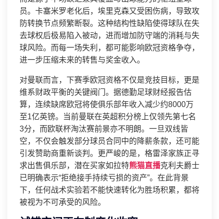
员。卡塞米罗老化后，埃里克森又受困伤病，导致攻
防转换节点频繁断裂。这种结构性缺陷使得球队在失
去球权后极易陷入被动，进而增加防守端的消耗与失
球风险。而每一场失利，都可能影响欧冠资格争夺，
进一步压缩未来的转售与奖金收入。
对曼联而言，下赛季欧冠资格不仅是竞技目标，更是
维系财政平衡的关键阀门。据德勤足球财经报告估
算，连续缺席欧冠将使俱乐部年收入减少约8000万
至1亿英镑。当前曼联在英超积分榜上仅领先第七名
3分，而欧联杯淘汰赛前景亦不明朗。一旦双线皆
空，不仅会触发部分球员合同中的降薪条款，还可能
引发赞助商重新谈判。更严峻的是，格雷泽家族正寻
求出售俱乐部，潜在买家如拉特
熊猫直播
克利夫爵士
已明确表示“拒绝接手持续亏损的资产”。在此背景
下，任何战术实验若不能快速转化为胜场积累，都将
被视为不可承受的风险。